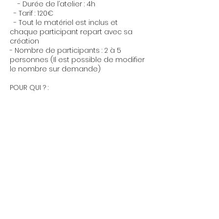
- Durée de l’atelier : 4h
- Tarif : 120€
- Tout le matériel est inclus et
chaque participant repart avec sa
création
- Nombre de participants : 2 à 5
personnes (Il est possible de modifier
le nombre sur demande)
POUR QUI ? :
Pour les passionnés de belles
matières & de savoir-faire, et pour
tous ceux qui ont toujours rêvé de
créer leur propre sac à main !